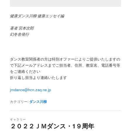
健康ダンス川柳 健康エッセイ編
著者 宮本次郎
幻冬舎発行
ダンス教室関係者の方は特別オファーによりご提供いたしますの
で下記メールアドレスまでご担当者、住所、教室名、電話番号等
をご連絡ください
折り返し担当より連絡いたします
jmdance@hcn.zaq.ne.jp
カテゴリー:
ダンス川柳
ギャラリー
２０２２ＪＭダンス・1９周年