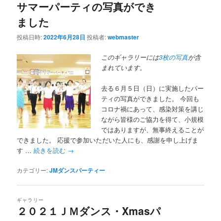
サマーパーティの写真ができ
ました
投稿日時:
2022年6月28日
投稿者:
webmaster
このギャラリーには
3枚の写真
が含
まれています。
去る６月５日（日）に実施したパー
ティの写真ができました。 今回も
コロナ禍にあって、感染対策を講じ
ながら皆様のご協力を得て、小規模
ではありますが、無事終えることが
できました。 応援で参加いただいた人にも、感謝を申し上げま
す …
続きを読む
→
カテゴリー:
JMダンスパーティー
ギャラリー
２０２１ＪＭダンス・Xmasパ