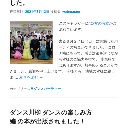
した。
投稿日時:
2021年8月13日
投稿者:
webmaster
このギャラリーには
3枚の写真
が含
まれています。
去る６月２７日（日）に実施したパ
ーティの写真ができました。 コロ
ナ禍にあって、感染対策を講じなが
ら皆様のご協力を得て、 小規模で
はありますが、無事終えることがで
きました。感謝を申し上げます。 今後とも、地域の皆様に親し
ま …
続きを読む
→
カテゴリー:
JMダンスパーティー
ダンス川柳 ダンスの楽しみ方
編 の本が出版されました！