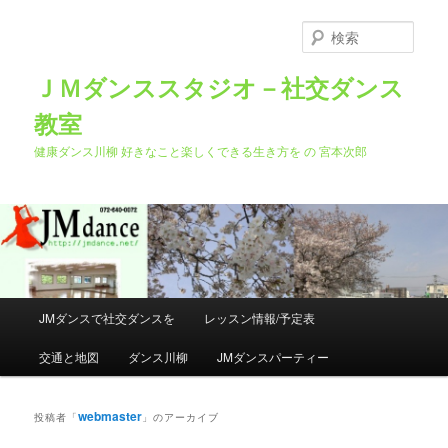
メ
サ
イ
ブ
検
ン
コ
索
コ
ン
ＪＭダンススタジオ－社交ダンス
ン
テ
教室
テ
ン
ン
ツ
健康ダンス川柳 好きなこと楽しくできる生き方を の 宮本次郎
ツ
へ
へ
移
移
動
動
メ
JMダンスで社交ダンスを
レッスン情報/予定表
イ
ン
交通と地図
ダンス川柳
JMダンスパーティー
メ
ニ
ュ
webmaster
投稿者「
」のアーカイブ
ー