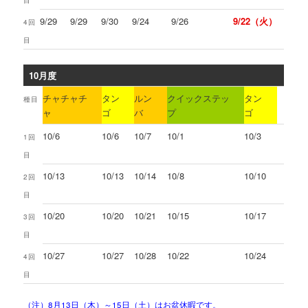
目
9/29
9/29
9/30
9/24
9/26
9/22（火）
4回
目
10月度
チャチャチ
タン
ルン
クイックステッ
タン
種目
ャ
ゴ
バ
プ
ゴ
10/6
10/6
10/7
10/1
10/3
1回
目
10/13
10/13
10/14
10/8
10/10
2回
目
10/20
10/20
10/21
10/15
10/17
3回
目
10/27
10/27
10/28
10/22
10/24
4回
目
（注）8月13日（木）～15日（土）はお盆休暇です。