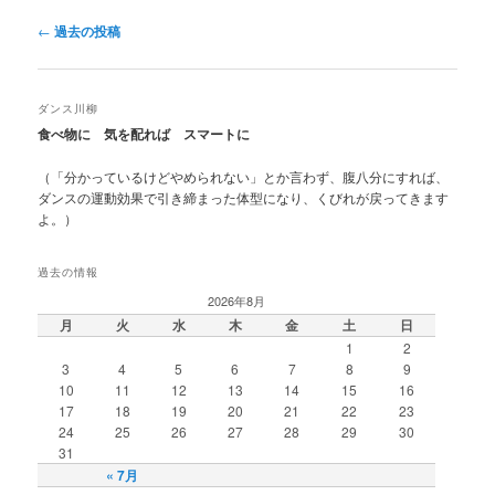
投
←
過去の投稿
稿
ナ
ビ
ダンス川柳
ゲ
食べ物に 気を配れば スマートに
ー
シ
（「分かっているけどやめられない」とか言わず、腹八分にすれば、
ョ
ダンスの運動効果で引き締まった体型になり、くびれが戻ってきます
ン
よ。）
過去の情報
2026年8月
月
火
水
木
金
土
日
1
2
3
4
5
6
7
8
9
10
11
12
13
14
15
16
17
18
19
20
21
22
23
24
25
26
27
28
29
30
31
« 7月