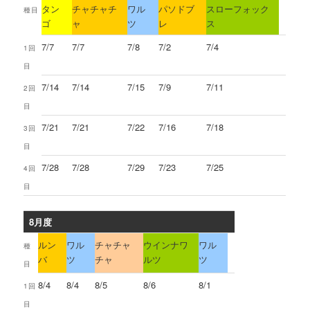
タン
チャチャチ
ワル
パソドブ
スローフォック
種目
ゴ
ャ
ツ
レ
ス
7/7
7/7
7/8
7/2
7/4
1回
目
7/14
7/14
7/15
7/9
7/11
2回
目
7/21
7/21
7/22
7/16
7/18
3回
目
7/28
7/28
7/29
7/23
7/25
4回
目
8月度
ルン
ワル
チャチャ
ウインナワ
ワル
種
バ
ツ
チャ
ルツ
ツ
目
8/4
8/4
8/5
8/6
8/1
1回
目