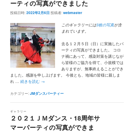
ーティの写真ができました
投稿日時:
2022年2月6日
投稿者:
webmaster
このギャラリーには
3枚の写真
が含
まれています。
去る１２月５日（日）に実施したパ
ーティの写真ができました。 コロ
ナ禍にあって、感染対策を講じなが
ら皆様のご協力を得て、小規模では
ありますが、無事終えることができ
ました。感謝を申し上げます。 今後とも、地域の皆様に親しま
れ …
続きを読む
→
カテゴリー:
JMダンスパーティー
ギャラリー
２０２１ＪＭダンス・18周年サ
マーパーティの写真ができま