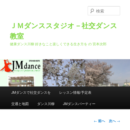
メ
イ
検
ン
索
コ
ＪＭダンススタジオ－社交ダンス
ン
教室
テ
ン
健康ダンス川柳 好きなこと楽しくできる生き方を の 宮本次郎
ツ
へ
移
動
メ
JMダンスで社交ダンスを
レッスン情報/予定表
イ
ン
交通と地図
ダンス川柳
JMダンスパーティー
メ
ニ
ュ
投
←
前へ
次へ
→
ー
稿