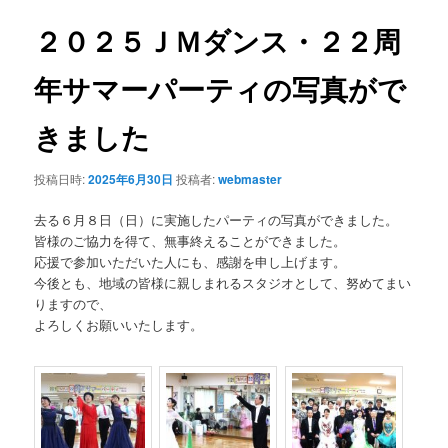
ナ
ビ
２０２５ＪＭダンス・２２周
ゲ
ー
年サマーパーティの写真がで
シ
ョ
きました
ン
投稿日時:
2025年6月30日
投稿者:
webmaster
去る６月８日（日）に実施したパーティの写真ができました。
皆様のご協力を得て、無事終えることができました。
応援で参加いただいた人にも、感謝を申し上げます。
今後とも、地域の皆様に親しまれるスタジオとして、努めてまい
りますので、
よろしくお願いいたします。