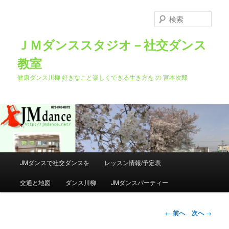
メ
イ
検
ン
索
コ
ＪＭダンススタジオ－社交ダンス
ン
教室
テ
ン
健康ダンス川柳 好きなこと楽しくできる生き方を の 宮本次郎
ツ
へ
移
動
メ
JMダンスで社交ダンスを
レッスン情報/予定表
イ
ン
交通と地図
ダンス川柳
JMダンスパーティー
メ
ニ
ュ
投
←
前へ
次へ
→
ー
稿