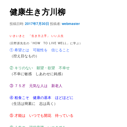
ナ
ビ
健康生き方川柳
ゲ
ー
投稿日時:
2017年7月30日
投稿者:
webmaster
シ
ョ
いきいきと 「生き方上手」 いい人生
ン
(日野原先生の「HOW TO LIVE WELL」に学ぶ）
① 希望とは 可能性を 信じること
（控え目なもの）
② キリのない 願望・欲望 不幸せ
（不幸に敏感 しあわせに鈍感）
③ ７５才 元気な人は 新老人
④ 粗食こそ 健康の基本 ほどほどに
（生活は簡素に 志は高く）
⑤ 才能は いつでも開花 待っている