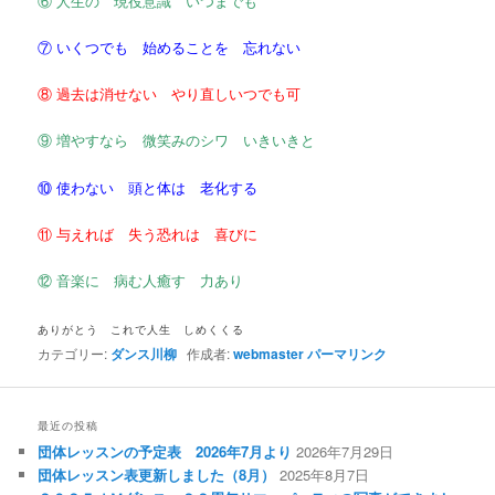
⑥ 人生の 現役意識 いつまでも
⑦ いくつでも 始めることを 忘れない
⑧ 過去は消せない やり直しいつでも可
⑨ 増やすなら 微笑みのシワ いきいきと
⑩ 使わない 頭と体は 老化する
⑪ 与えれば 失う恐れは 喜びに
⑫ 音楽に 病む人癒す 力あり
ありがとう これで人生 しめくくる
カテゴリー:
ダンス川柳
作成者:
webmaster
パーマリンク
最近の投稿
団体レッスンの予定表 2026年7月より
2026年7月29日
団体レッスン表更新しました（8月）
2025年8月7日