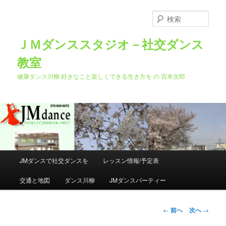
メ
イ
検
ン
索
コ
ＪＭダンススタジオ－社交ダンス
ン
教室
テ
ン
健康ダンス川柳 好きなこと楽しくできる生き方を の 宮本次郎
ツ
へ
移
動
メ
JMダンスで社交ダンスを
レッスン情報/予定表
イ
ン
交通と地図
ダンス川柳
JMダンスパーティー
メ
ニ
ュ
投
←
前へ
次へ
→
ー
稿