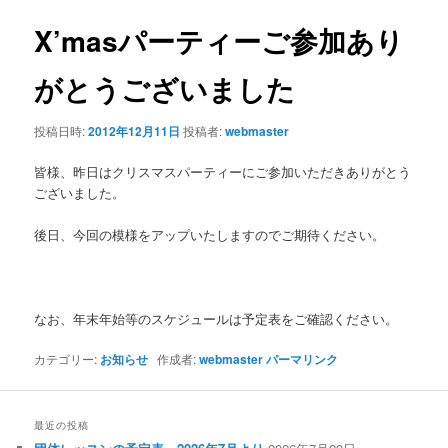
ナ
ビ
X’masパーティーご参加あり
ゲ
ー
がとうございました
シ
ョ
投稿日時:
2012年12月11日
投稿者:
webmaster
ン
皆様、昨日はクリスマスパーティーにご参加いただきありがとう
ございました。
後日、今回の模様をアップいたしますのでご期待ください。
なお、年末年始等のスケジュールは予定表をご確認ください。
カテゴリー:
お知らせ
作成者:
webmaster
パーマリンク
最近の投稿